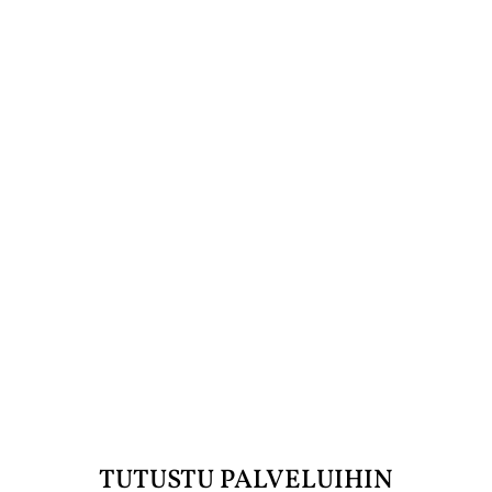
LÖYDÄ OMA SUOSIKKISI
TUTUSTU
TUTUSTU PALVELUIHIN