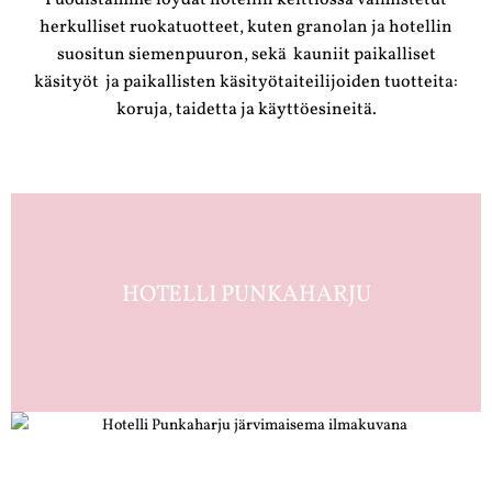
Puodistamme löydät hotellin keittiössä valmistetut
herkulliset ruokatuotteet, kuten granolan ja hotellin
suositun siemenpuuron, sekä kauniit paikalliset
käsityöt ja paikallisten käsityötaiteilijoiden tuotteita:
koruja, taidetta ja käyttöesineitä.
HOTELLI PUNKAHARJU