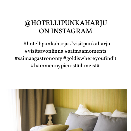
@HOTELLIPUNKAHARJU
ON INSTAGRAM
#hotellipunkaharju #visitpunkaharju
#visitsavonlinna #saimaamoments
#saimaagastronomy #goldiswhereyoufindit
#hämmennypienistäihmeistä