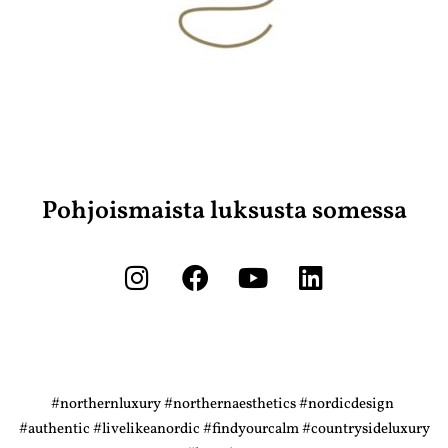
Pohjoismaista luksusta somessa
#northernluxury #northernaesthetics #nordicdesign
#authentic #livelikeanordic #findyourcalm #countrysideluxury